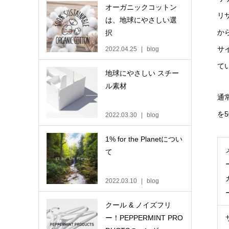
オーガニックコットン
リ
は、地球にやさしい選
か
択
サ
2022.04.25
blog
て
地球にやさしい スチー
ル素材
通
を
2022.03.30
blog
1% for the Planetについ
て
2022.03.10
blog
クール & ノイズフリ
ー！PEPPERMINT PRO