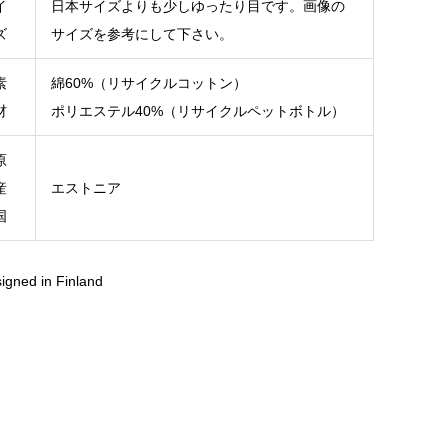
イ
日本サイズよりも少しゆったり目です。画像の
ズ
サイズを参考にして下さい。
素
綿60%（リサイクルコットン）
材
ポリエステル40%（リサイクルペットボトル）
原
産
エストニア
国
igned in Finland