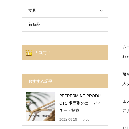
文具
新商品
ム
人気商品
れ
落
おすすめ記事
人
PEPPERMINT PRODU
エ
CTS 場面別のコーディ
ネート提案
に
2022.08.19
blog
リ