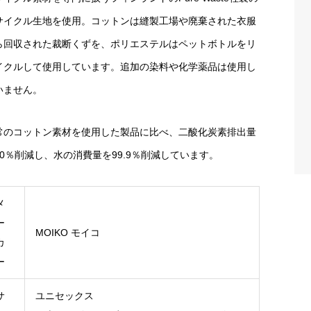
サイクル生地を使用。コットンは縫製工場や廃棄された衣服
ら回収された裁断くずを、ポリエステルはペットボトルをリ
イクルして使用しています。追加の染料や化学薬品は使用し
いません。
常のコットン素材を使用した製品に比べ、二酸化炭素排出量
50％削減し、水の消費量を99.9％削減しています。
メ
ー
MOIKO モイコ
カ
ー
サ
ユニセックス