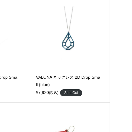
rop Sma
VALONA ネックレス 2D Drop Sma
ll (blue)
¥7,920
(税込)
Sold Out