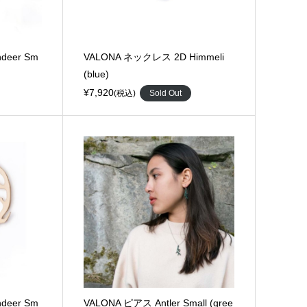
deer Sm
VALONA ネックレス 2D Himmeli
(blue)
¥7,920
(税込)
Sold Out
deer Sm
VALONA ピアス Antler Small (gree