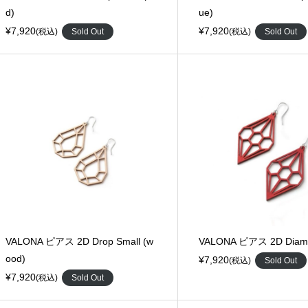
d)
ue)
¥7,920
¥7,920
(税込)
Sold Out
(税込)
Sold Out
VALONA ピアス 2D Drop Small (w
VALONA ピアス 2D Diamo
ood)
¥7,920
(税込)
Sold Out
¥7,920
(税込)
Sold Out