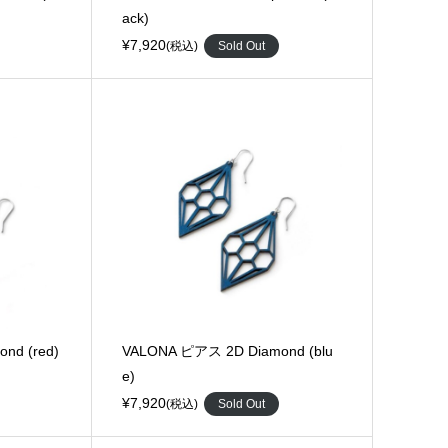
ack)
¥7,920
(税込)
Sold Out
nd (red)
VALONA ピアス 2D Diamond (blu
e)
¥7,920
(税込)
Sold Out