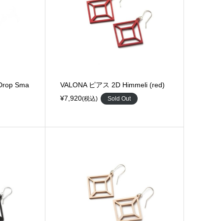
rop Sma
VALONA ピアス 2D Himmeli (red)
¥7,920
(税込)
Sold Out