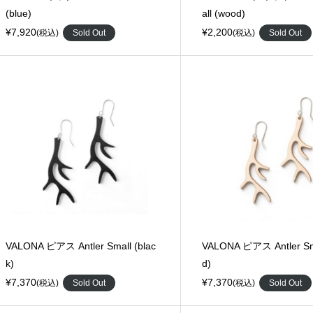
(blue)
all (wood)
¥7,920
¥2,200
(税込)
Sold Out
(税込)
Sold Out
VALONA ピアス Antler Small (blac
VALONA ピアス Antler Sm
k)
d)
¥7,370
¥7,370
(税込)
Sold Out
(税込)
Sold Out