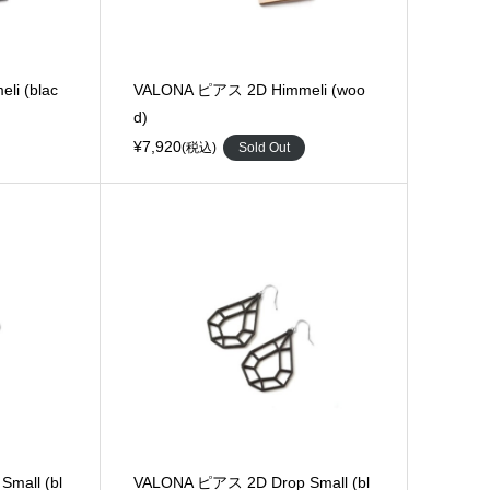
i (blac
VALONA ピアス 2D Himmeli (woo
d)
¥7,920
(税込)
Sold Out
mall (bl
VALONA ピアス 2D Drop Small (bl