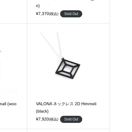
n)
¥7,370
(税込)
Sold Out
all (woo
VALONA ネックレス 2D Himmeli
(black)
¥7,920
(税込)
Sold Out