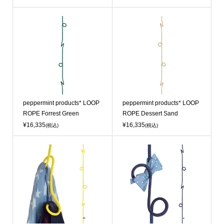
peppermint products* LOOP
peppermint products* LOOP
ROPE Forrest Green
ROPE Dessert Sand
¥16,335
¥16,335
(税込)
(税込)