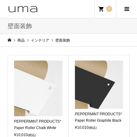
0
壁面装飾
商品
インテリア
壁面装飾
Sold Out
PEPPERMINT PRODUCTS*
Paper Roller Graphite Black
PEPPERMINT PRODUCTS*
¥10,010
Paper Roller Chalk White
(税込)
¥10,010
(税込)