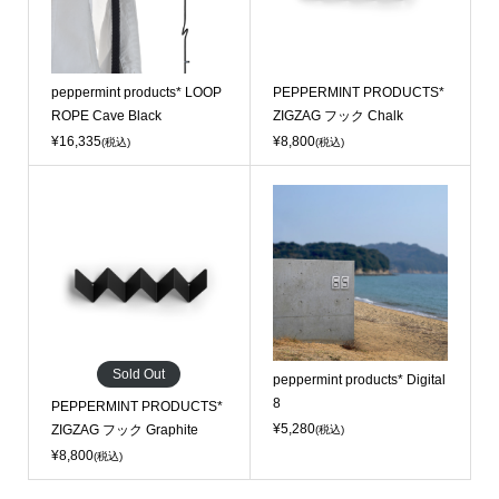
peppermint products* LOOP
PEPPERMINT PRODUCTS*
ROPE Cave Black
ZIGZAG フック Chalk
¥16,335
¥8,800
(税込)
(税込)
Sold Out
peppermint products* Digital
8
PEPPERMINT PRODUCTS*
¥5,280
ZIGZAG フック Graphite
(税込)
¥8,800
(税込)