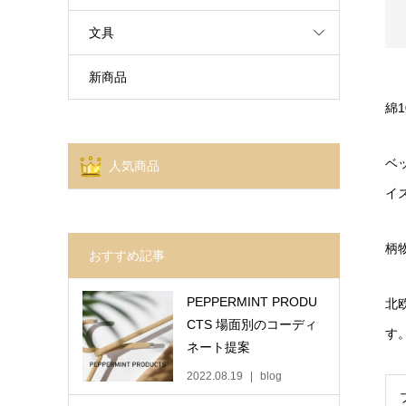
文具
新商品
綿
ベ
人気商品
イ
柄
おすすめ記事
PEPPERMINT PRODU
北
CTS 場面別のコーディ
す
ネート提案
2022.08.19
blog