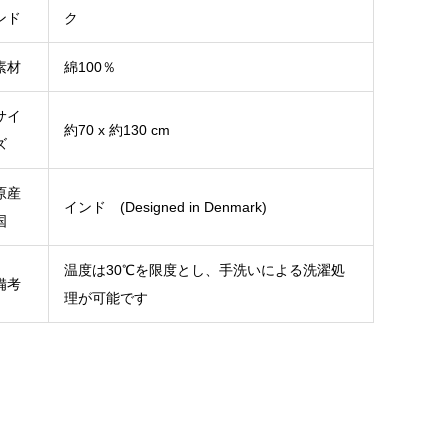
ンド
ク
素材
綿100％
サイ
約70 x 約130 cm
ズ
原産
インド (Designed in Denmark)
国
温度は30℃を限度とし、手洗いによる洗濯処
備考
理が可能です