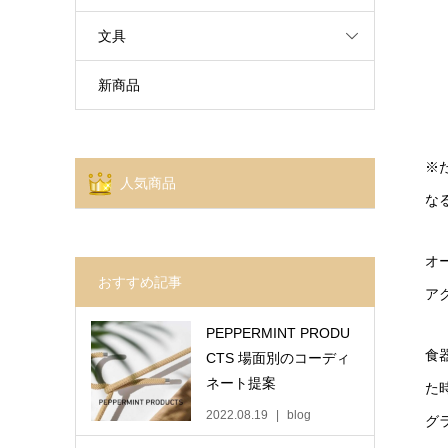
文具
新商品
※
人気商品
な
オ
おすすめ記事
ア
PEPPERMINT PRODU
食
CTS 場面別のコーディ
ネート提案
た
2022.08.19
blog
グ