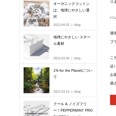
り
オーガニックコットン
は、地球にやさしい選
択
ハ
2022.04.25
blog
環
地球にやさしい スチー
プ
ル素材
こ
2022.03.30
blog
込
1% for the Planetについ
お
て
函
2022.03.10
blog
クール & ノイズフリ
ー！PEPPERMINT PRO