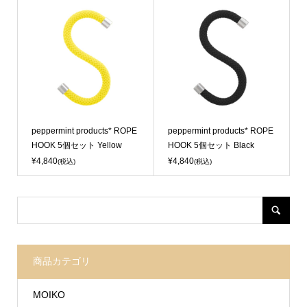
Sold Out
Sold Out
peppermint products* ROPE
peppermint products* ROPE
HOOK 5個セット Yellow
HOOK 5個セット Black
¥4,840
¥4,840
(税込)
(税込)
商品カテゴリ
MOIKO