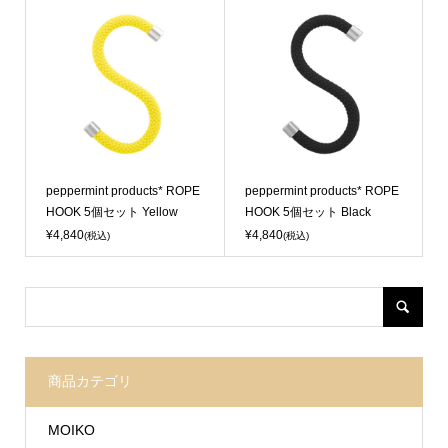
Sold Out
Sold Out
peppermint products* ROPE
peppermint products* ROPE
HOOK 5個セット Yellow
HOOK 5個セット Black
¥4,840
¥4,840
(税込)
(税込)
商品カテゴリ
MOIKO