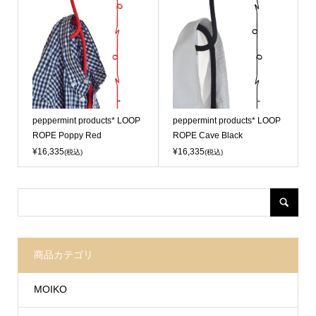
peppermint products* LOOP
peppermint products* LOOP
ROPE Poppy Red
ROPE Cave Black
¥16,335
¥16,335
(税込)
(税込)
商品カテゴリ
MOIKO