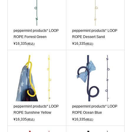
peppermint products* LOOP
peppermint products* LOOP
ROPE Forrest Green
ROPE Dessert Sand
¥16,335
¥16,335
(税込)
(税込)
peppermint products* LOOP
peppermint products* LOOP
ROPE Sunshine Yellow
ROPE Ocean Blue
¥16,335
¥16,335
(税込)
(税込)