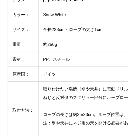
カラー：
Snow White
サイズ：
全長223cm・ロープの太さ1cm
重量：
約250g
素材：
PP、スチール
原産国：
ドイツ
取り付けたい場所（壁や天井）に電動ドリルなど
ねじと反対側のスクリュー部分にループロープ
取付方法：
ロープの長さは約2m23cm。ループ位置は、お
注：壁や天井にネジ用の穴を開ける必要があり