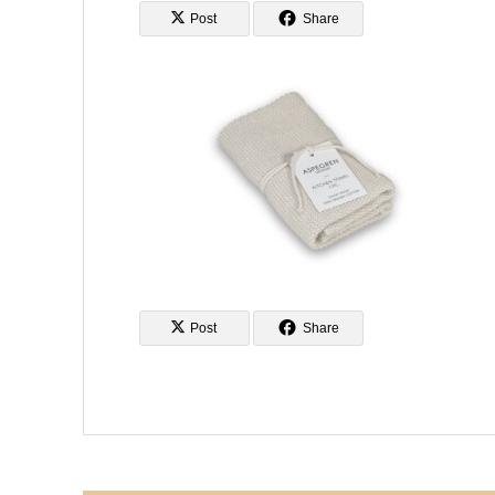
Post
Share
Post
Share