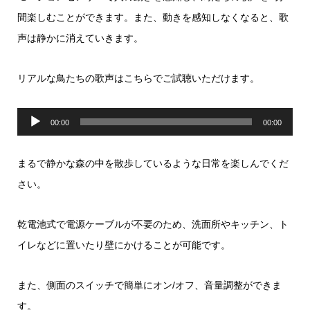
間楽しむことができます。また、動きを感知しなくなると、歌
声は静かに消えていきます。
リアルな鳥たちの歌声はこちらでご試聴いただけます。
音
00:00
00:00
声
プ
まるで静かな森の中を散歩しているような日常を楽しんでくだ
レ
さい。
ー
ヤ
乾電池式で電源ケーブルが不要のため、洗面所やキッチン、ト
ー
イレなどに置いたり壁にかけることが可能です。
また、側面のスイッチで簡単にオン/オフ、音量調整ができま
す。