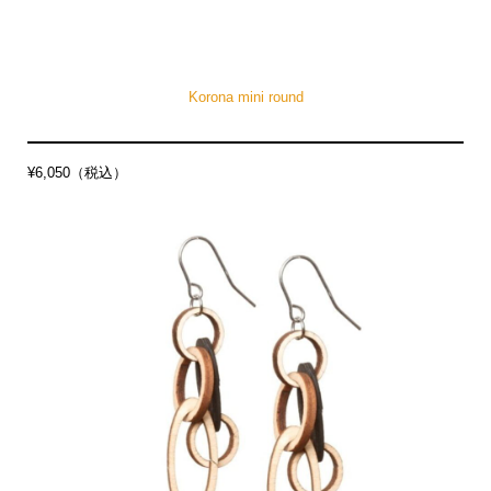
Korona mini round
¥6,050（税込）