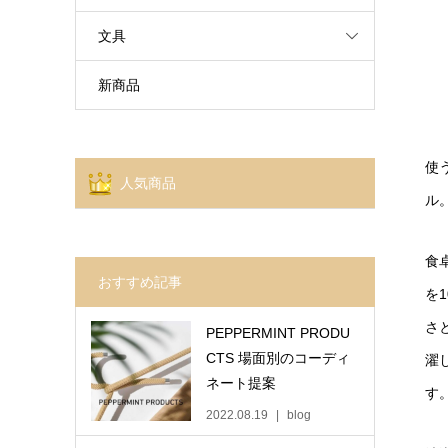
文具
新商品
使
人気商品
ル
食
おすすめ記事
を
さ
PEPPERMINT PRODU
CTS 場面別のコーディ
濯
ネート提案
す
2022.08.19
blog