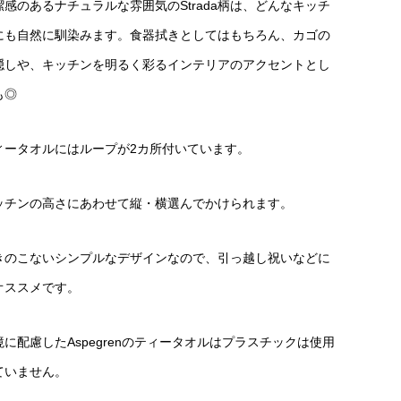
潔感のあるナチュラルな雰囲気のStrada柄は、どんなキッチ
にも自然に馴染みます。食器拭きとしてはもちろん、カゴの
隠しや、キッチンを明るく彩るインテリアのアクセントとし
も◎
ィータオルにはループが2カ所付いています。
ッチンの高さにあわせて縦・横選んでかけられます。
きのこないシンプルなデザインなので、引っ越し祝いなどに
オススメです。
境に配慮したAspegrenのティータオルはプラスチックは使用
ていません。