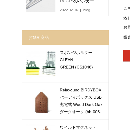
DUCTSのハンガー...
こ
2022.02.04
blog
込
お
函
お勧め商品
スポンジホルダー
CLEAN
GREEN (CS1048)
Relaxound BIRDYBOX
バーディボックス USB
充電式 Wood Dark Oak
ダークオーク (bb-003-
oa)
ワイルドマグネット