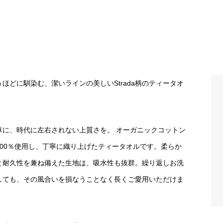
うほどに馴染む、潔いラインの美しいStrada柄のティータオ
。
卓に、時代に左右されない上質さを。 オーガニックコットン
100％使用し、丁寧に織り上げたティータオルです。柔らか
と耐久性を兼ね備えた生地は、吸水性も抜群。繰り返しお洗
しても、その風合いを損なうことなく長くご愛用いただけま
。