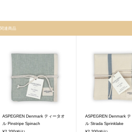
関連商品
ASPEGREN Denmark ティータオ
ASPEGREN Denmark
ル Pinstripe Spinach
ル Strada Sprinklake
¥2,200
¥2,200
(税込)
(税込)