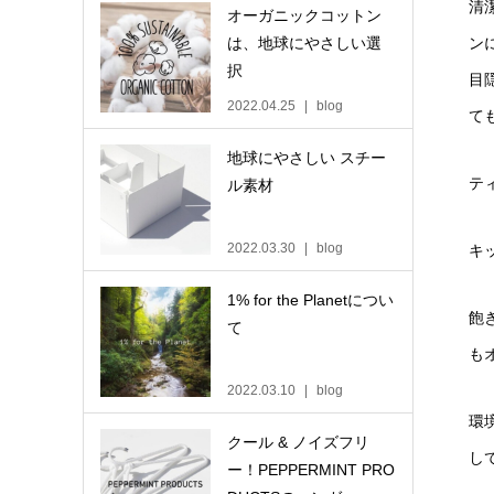
清
オーガニックコットン
は、地球にやさしい選
ン
択
目
2022.04.25
blog
て
地球にやさしい スチー
テ
ル素材
2022.03.30
blog
キ
1% for the Planetについ
飽
て
も
2022.03.10
blog
環
クール & ノイズフリ
し
ー！PEPPERMINT PRO