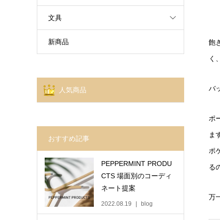
文具
新商品
飽
く
バ
人気商品
ポ
ま
おすすめ記事
ポ
PEPPERMINT PRODU
る
CTS 場面別のコーディ
ネート提案
万
2022.08.19
blog