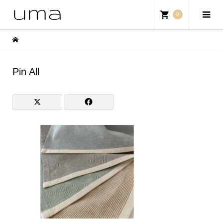
0
Pin All