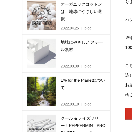
り
オーガニックコットン
は、地球にやさしい選
択
ハ
2022.04.25
blog
※
地球にやさしい スチー
1
ル素材
こ
2022.03.30
blog
込
1% for the Planetについ
お
て
函
2022.03.10
blog
クール & ノイズフリ
ー！PEPPERMINT PRO