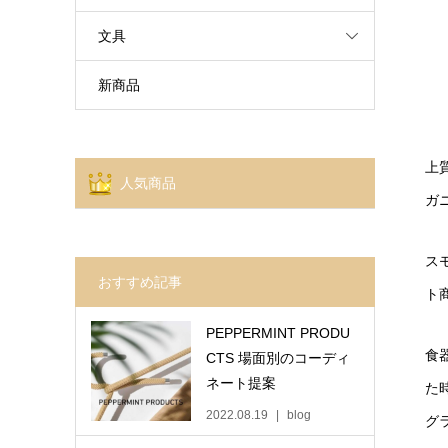
文具
新商品
上
人気商品
ガ
ス
おすすめ記事
ト
PEPPERMINT PRODU
食
CTS 場面別のコーディ
ネート提案
た
2022.08.19
blog
グ