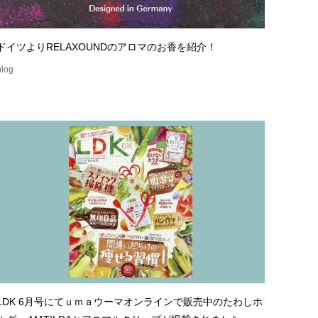
ドイツよりRELAXOUNDのアロマのお香を紹介！
blog
LDK 6月号にてｕｍａウーマオンラインで販売中のたわしホ